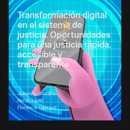
Transformación digital
en el sistema de
justicia. Oportunidades
para una justicia rápida,
accesible y
transparente
Johanna Cristallo
Renzo Lavin
Florencia Gayraud