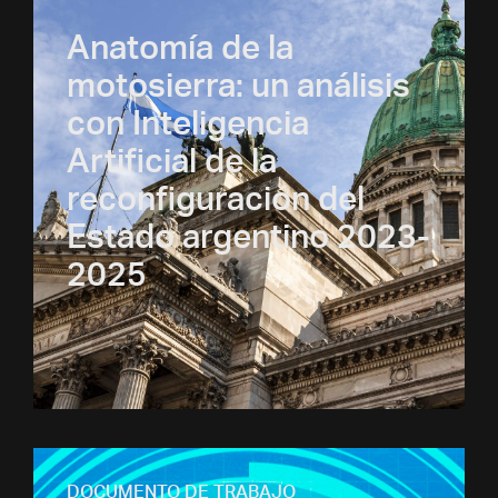
Anatomía de la
motosierra: un análisis
con Inteligencia
Artificial de la
reconfiguración del
Estado argentino 2023-
2025
DOCUMENTO DE TRABAJO