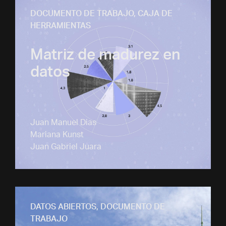
DOCUMENTO DE TRABAJO
,
CAJA DE
HERRAMIENTAS
Matriz de madurez en
datos
Juan Manuel Dias
Mariana Kunst
Juan Gabriel Juara
DATOS ABIERTOS
,
DOCUMENTO DE
TRABAJO