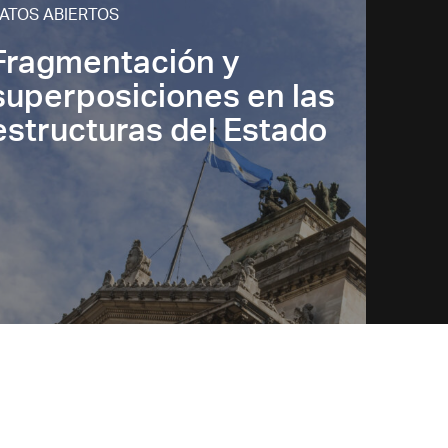
ATOS ABIERTOS
Fragmentación y
superposiciones en las
estructuras del Estado
artín Alessandro
uan Manuel Ortiz de
árate