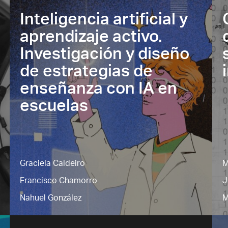
Inteligencia artificial y
aprendizaje activo.
Investigación y diseño
de estrategias de
enseñanza con IA en
escuelas
Graciela Caldeiro
M
Francisco Chamorro
J
Nahuel González
M