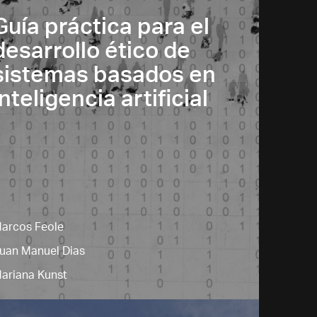
Guía práctica para el
desarrollo ético de
sistemas basados en
inteligencia artificial
arcos Feole
uan Manuel Dias
ariana Kunst