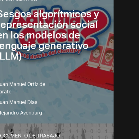
ATOS ABIERTOS
Sesgos algorítmicos y
representación social
en los modelos de
lenguaje generativo
(LLM)
uan Manuel Ortiz de
árate
uan Manuel Dias
lejandro Avenburg
OCUMENTO DE TRABAJO