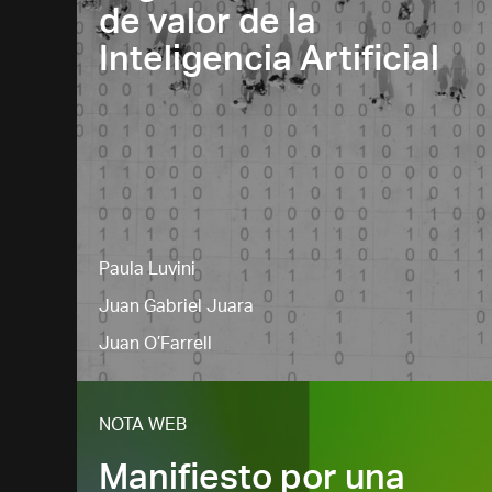
de valor de la
Inteligencia Artificial
Paula Luvini
Juan Gabriel Juara
Juan O’Farrell
NOTA WEB
Manifiesto por una