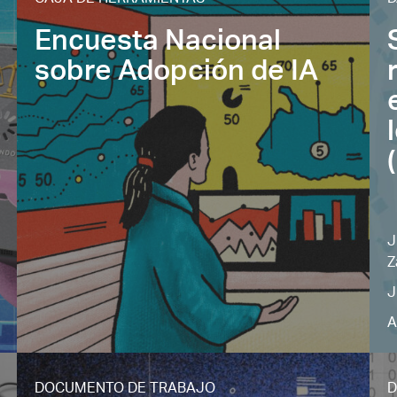
CAJA DE HERRAMIENTAS
D
Encuesta Nacional
sobre Adopción de IA
J
Z
J
A
DOCUMENTO DE TRABAJO
D