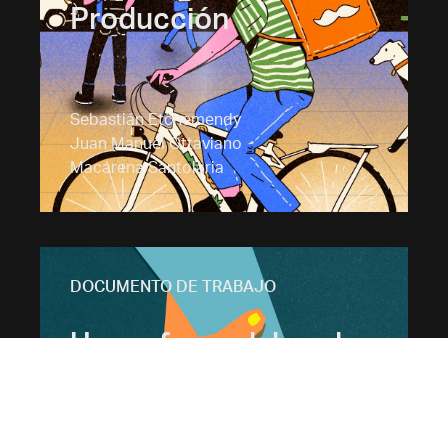
Producción
Sebastián Etchemendy
Juan Manuel Ottaviano
Macarena Santolaria
DOCUMENTO DE TRABAJO
Una reforma laboral
para la inclusión y el
crecimiento