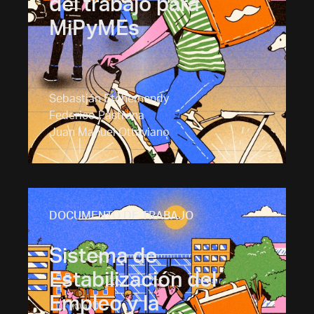
del trabajo para
MiPyMEs
Sebastián Etchemendy
Federico Pastrana
Juan Manuel Ottaviano
DOCUMENTO DE TRABAJO
Sistema de
Estabilización del
Empleo y la