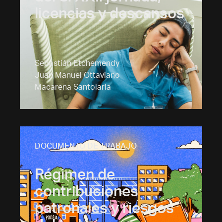
licencias y descansos
Sebastián Etchemendy
Juan Manuel Ottaviano
Macarena Santolaria
DOCUMENTO DE TRABAJO
Régimen de
contribuciones
patronales y riesgos