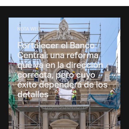
NOTA WEB
Fortalecer el Banco
Central: una reforma
que va en la dirección
correcta, pero cuyo
éxito dependerá de los
detalles