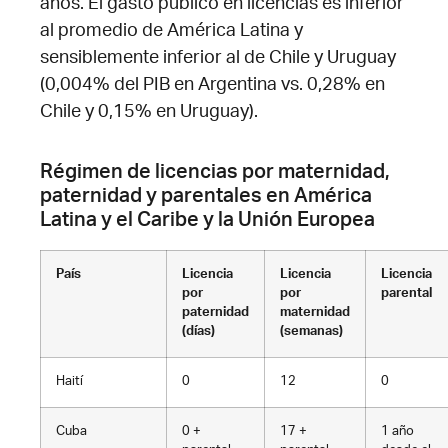
años. El gasto público en licencias es inferior
al promedio de América Latina y
sensiblemente inferior al de Chile y Uruguay
(0,004% del PIB en Argentina vs. 0,28% en
Chile y 0,15% en Uruguay).
Régimen de licencias por maternidad,
paternidad y parentales en América
Latina y el Caribe y la Unión Europea
País
Licencia
Licencia
Licencia
por
por
parental
paternidad
maternidad
(días)
(semanas)
Haití
0
12
0
Cuba
0 +
17 +
1 año