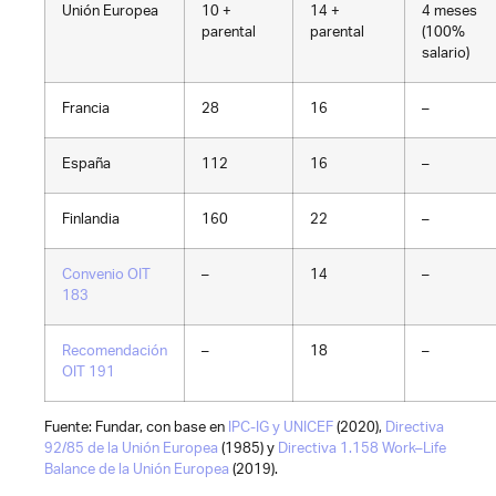
Unión Europea
10 +
14 +
4 meses
parental
parental
(100%
salario)
Francia
28
16
–
España
112
16
–
Finlandia
160
22
–
Convenio OIT
–
14
–
183
Recomendación
–
18
–
OIT 191
Fuente: Fundar, con base en
IPC-IG y UNICEF
(2020
),
Directiva
92/85 de la Unión Europea
(1985) y
Directiva 1.158 Work–Life
Balance de la Unión Europea
(2019).