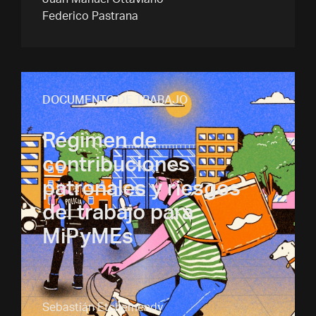
Juan Manuel Ottaviano
Federico Pastrana
DOCUMENTO DE TRABAJO
Régimen de
contribuciones
patronales y riesgos
del trabajo para
MiPyMEs
Sebastián Etchemendy