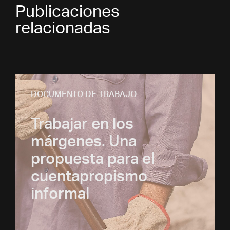
Publicaciones
relacionadas
DOCUMENTO DE TRABAJO
Trabajar en los
márgenes. Una
propuesta para el
cuentapropismo
informal