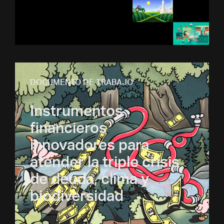
DOCUMENTO DE TRABAJO
Instrumentos
financieros
innovadores para
atender la triple crisis
de deuda, clima y
biodiversidad