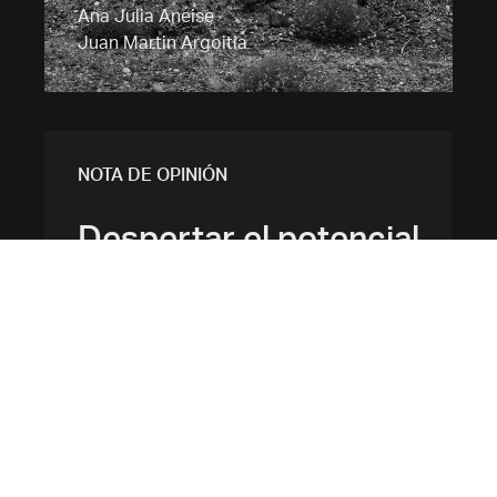
Ana Julia Aneise
Juan Martin Argoitia
NOTA DE OPINIÓN
Despertar el potencial
de la industria del
software: una
estrategia para el
futuro