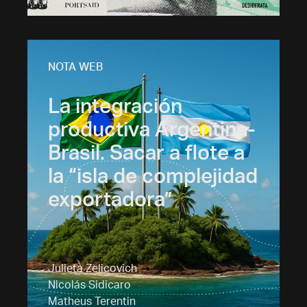
NOTA WEB
La integración
productiva Argentina-
Brasil. Sacar a flote a
la “isla de complejidad
exportadora”
Julieta Zelicovich
Nicolás Sidicaro
Matheus Terentin