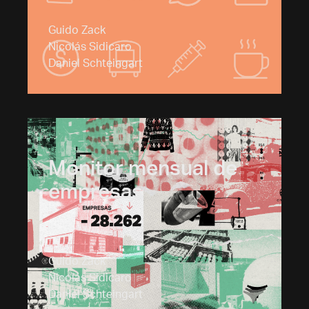
Guido Zack
Nicolás Sidicaro
Daniel Schteingart
Monitor mensual de
empresas
Guido Zack
Nicolás Sidicaro
Daniel Schteingart