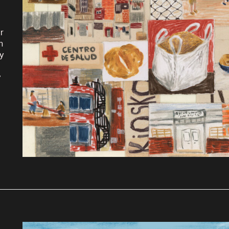
r
n
y
y