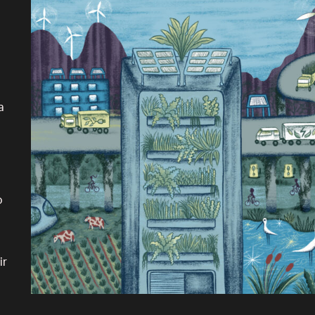
a
o
,
ir