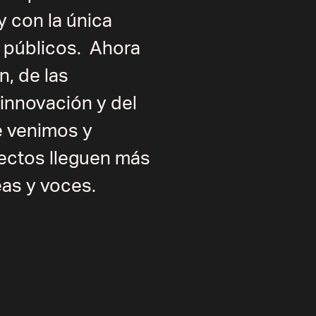
y con la única
s públicos. Ahora
n, de las
 innovación y del
e venimos y
ectos lleguen más
eas y voces.