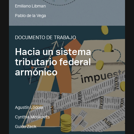
Emiliano Libman
Pablo de la Vega
DOCUMENTO DE TRABAJO
Hacia un sistema
tributario federal
armónico
Agustín Lódola
Cynthia Moskovits
Guido Zack