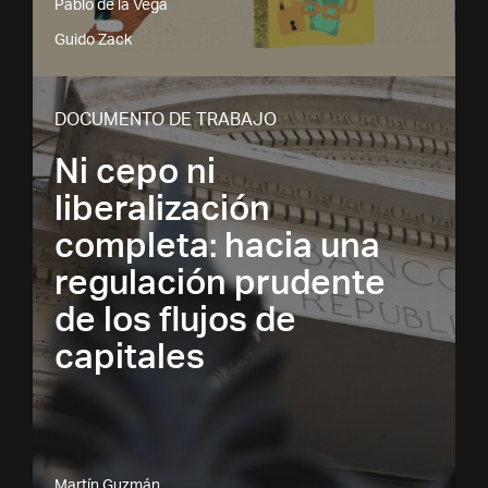
Pablo de la Vega
Guido Zack
DOCUMENTO DE TRABAJO
Ni cepo ni
liberalización
completa: hacia una
regulación prudente
de los flujos de
capitales
Martín Guzmán