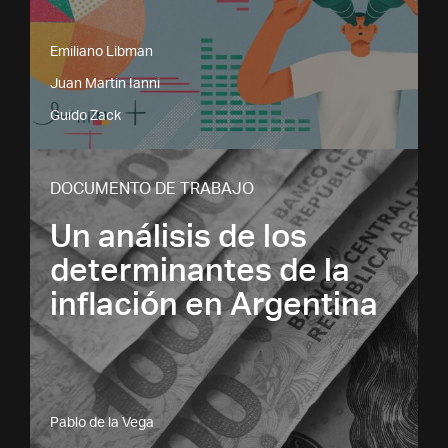
Emiliano Libman
Juan Martin Ianni
Guido Zack
DOCUMENTO DE TRABAJO
Un análisis de los
determinantes de la
inflación en Argentina
Pablo de la Vega