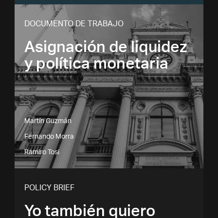
DOCUMENTO DE TRABAJO
Asignación de liquidez
y política monetaria
Martín Guzmán
Fernando Morra
Ramiro Tosi
POLICY BRIEF
Yo también quiero