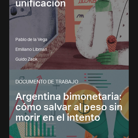
unificación
Pablo de la Vega
Emiliano Libman
Guido Zack
DOCUMENTO DE TRABAJO
Argentina bimonetaria:
cómo salvar al peso sin
morir en el intento