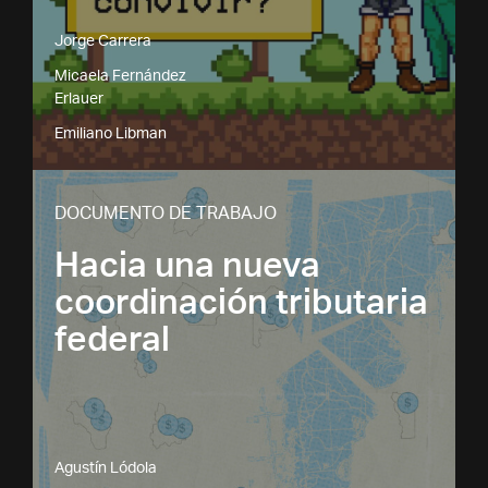
Jorge Carrera
Micaela Fernández
Erlauer
Emiliano Libman
DOCUMENTO DE TRABAJO
Hacia una nueva
coordinación tributaria
federal
Agustín Lódola