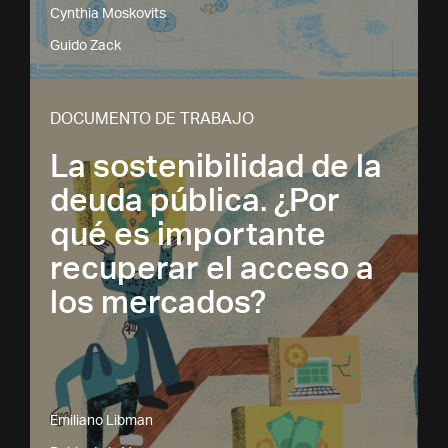
Cynthia Moskovits
Guido Zack
DOCUMENTO DE TRABAJO
La sostenibilidad de la
deuda pública. ¿Por
qué es importante
recuperar el acceso a
los mercados?
Emiliano Libman