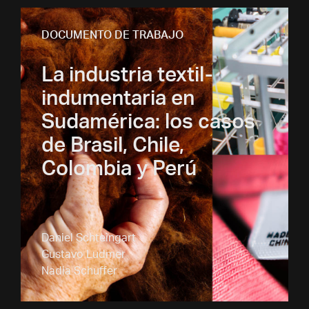
DOCUMENTO DE TRABAJO
La industria textil-
indumentaria en
Sudamérica: los casos
de Brasil, Chile,
Colombia y Perú
Daniel Schteingart
Gustavo Ludmer
Nadia Schuffer