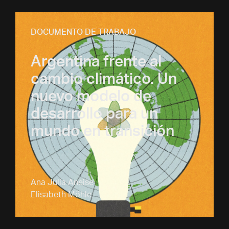
DOCUMENTO DE TRABAJO
Argentina frente al
cambio climático. Un
nuevo modelo de
desarrollo para un
mundo en transición
Ana Julia Aneise
Elisabeth Möhle