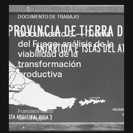
DOCUMENTO DE TRABAJO
Documento 3 — Tierra
del Fuego: análisis de la
viabilidad de la
transformación
productiva
Tomás Bril Mascarenhas
Francisco Gatto
Carlos Aggio