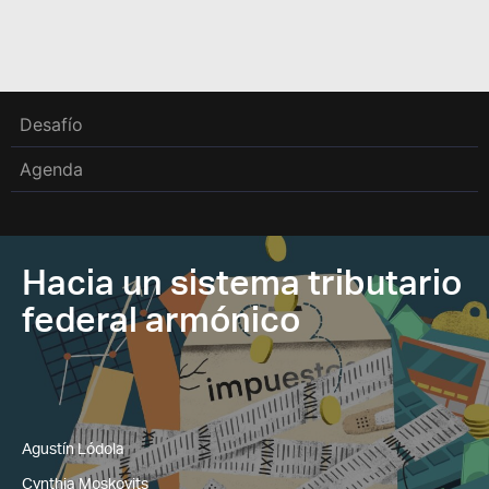
Desafío
Agenda
Hacia un sistema tributario
federal armónico
Agustín Lódola
Cynthia Moskovits