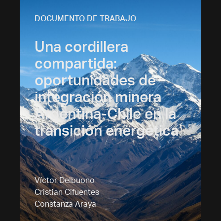
DOCUMENTO DE TRABAJO
Una cordillera
compartida:
oportunidades de
integración minera
Argentina-Chile en la
transición energética
Víctor Delbuono
Cristian Cifuentes
Constanza Araya