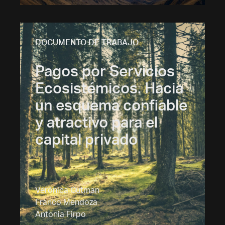
DOCUMENTO DE TRABAJO
Pagos por Servicios
Ecosistémicos. Hacia
un esquema confiable
y atractivo para el
capital privado
Verónica Gutman
Franco Mendoza
Antonia Firpo