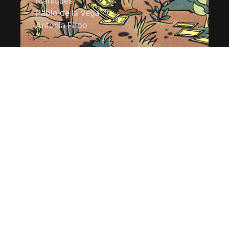
Mahiques
Pablo de la Vega
Antonia Firpo
DOCUMENTO DE TRABAJO
Cinco razones para
tener una Agencia de
Servicios
Ambientales (y una
propuesta para su
creación)