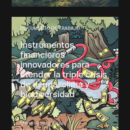
DOCUMENTO DE TRABAJO
Instrumentos
financieros
innovadores para
atender la triple crisis
de deuda, clima y
biodiversidad
Maria Victoria Arias