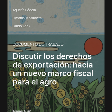
Agustín Lódola
Cynthia Moskovits
Guido Zack
DOCUMENTO DE TRABAJO
Discutir los derechos
de exportación: hacia
un nuevo marco fiscal
para el agro
Tomás Allan