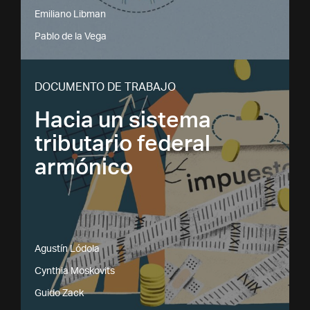
Emiliano Libman
Pablo de la Vega
DOCUMENTO DE TRABAJO
Hacia un sistema
tributario federal
armónico
Agustín Lódola
Cynthia Moskovits
Guido Zack