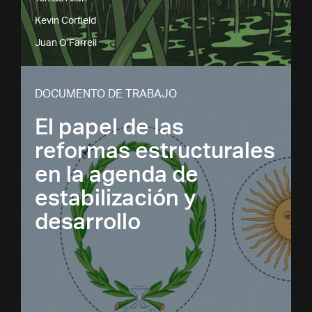
Kevin Corfield
Juan O’Farrell
DOCUMENTO DE TRABAJO
El papel de las
reformas estructurales
en la agenda de
estabilización y
desarrollo